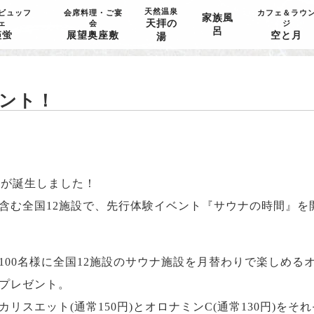
天然温泉
ビュッフ
会席料理・ご宴
カフェ＆ラウ
家族風
天拝の
ェ
会
ジ
呂
姫蛍
展望奥座敷
空と月
湯
ント！
』が誕生しました！
含む全国12施設で、先行体験イベント『サウナの時間』を
00名様に全国12施設のサウナ施設を月替わりで楽しめるオ
プレゼント。
スエット(通常150円)とオロナミンC(通常130円)をそ