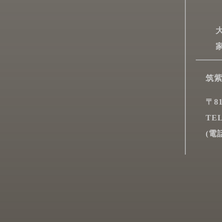
大
家
筑紫
〒8
TEL
(電