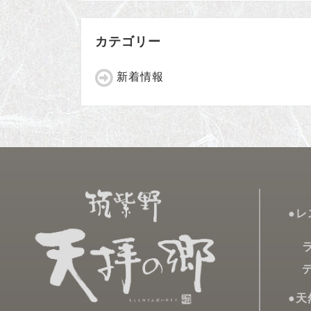
ー
カ
カテゴリー
イ
ブ
新着情報
●レ
ラ
デ
●天