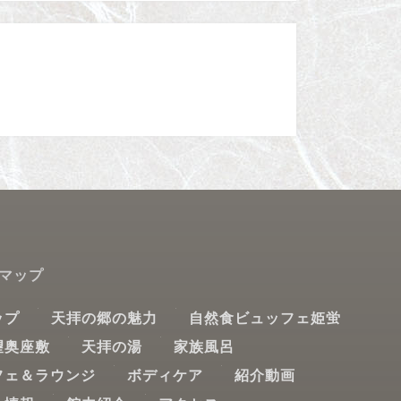
トマップ
ップ
天拝の郷の魅力
自然食ビュッフェ姫蛍
望奥座敷
天拝の湯
家族風呂
フェ＆ラウンジ
ボディケア
紹介動画