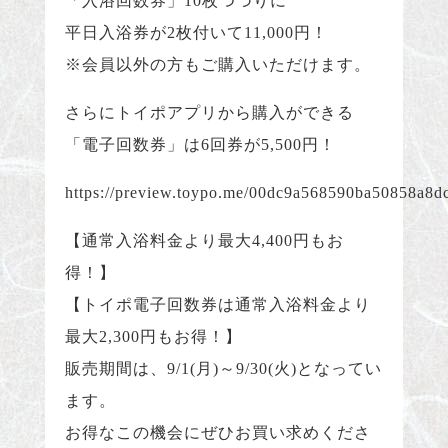
「入浴回数券」10枚つづりに
ボディケア
平日入浴券が2枚付いて11,000円！
よくある質問
※会員以外の方もご購入いただけます。
アクセス
さらにトイポアプリから購入ができる
「電子回数券」は6回券が5,500円！
採用情報
https://preview.toypo.me/00dc9a568590ba50858a8d
TEL:092-918-5111
【通常入浴料金より最大4,400円もお
得！】
【トイポ電子回数券は通常入浴料金より
最大2,300円もお得！】
販売期間は、9/1(月)～9/30(火)となってい
ます。
お得なこの機会にぜひお買い求めくださ