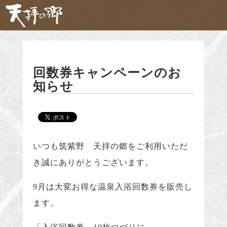
天拝の郷の魅力
回数券キャンペーンのお
自然食ビュッフェ
知らせ
姫蛍
会席料理・ご宴会
展望奥座敷
天然温泉
いつも筑紫野 天拝の郷をご利用いただ
天拝の湯
き誠にありがとうございます。
家族風呂
9月は大変お得な温泉入浴回数券を販売し
カフェ＆ラウンジ
ます。
空と月