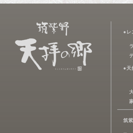
●レ
ラ
デ
●天
大
家
筑紫