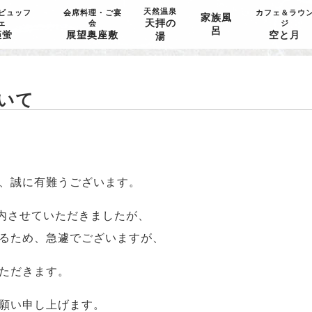
天然温泉
ビュッフ
会席料理・ご宴
カフェ＆ラウ
家族風
天拝の
ェ
会
ジ
呂
姫蛍
展望奥座敷
空と月
湯
ついて
、誠に有難うございます。
ご案内させていただきましたが、
るため、急遽でございますが、
ただきます。
願い申し上げます。