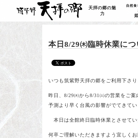
自然食
天拝の郷の魅
力
本日8/29㈭臨時休業に
いつも筑紫野天拝の郷をご利用下さり
昨日、8/29㈭から8/31㈯の営業を
予測より早く台風の影響がでてきてい
本日は全館終日臨時休業とさせてい
何卒ご理解いただきますよう宜しくお