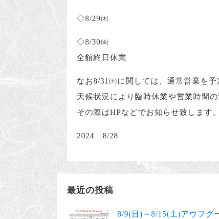
◇8/29㈭
◇8/30㈮
全館終日休業
なお8/31㈯に関しては、通常営業を
天候状況により臨時休業や営業時間の
その際はHPなどでお知らせ致します
2024 8/28
最近の投稿
8/9(日)～8/15(土)アウ